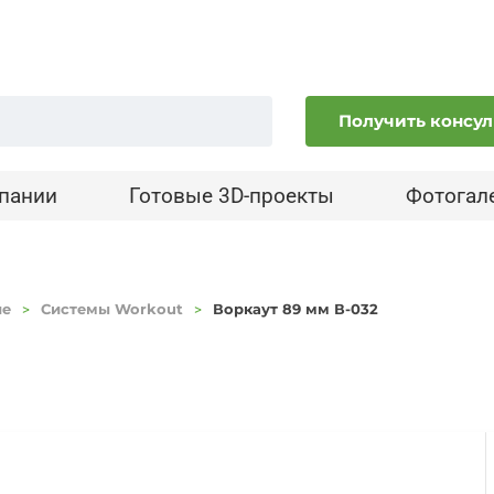
Получить консу
пании
Готовые 3D-проекты
Фотогал
ие
Системы Workout
Воркаут 89 мм В-032