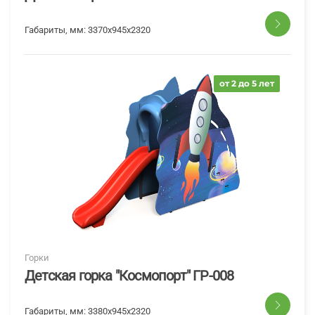
Габариты, мм:
3370x945x2320
от 2 до 5 лет
Горки
Детская горка "Космопорт" ГР-008
Габариты, мм:
3380x945x2320