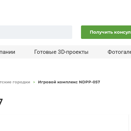
Получить консу
пании
Готовые 3D-проекты
Фотогал
тские городки
Игровой комплекс NDPP-057
7