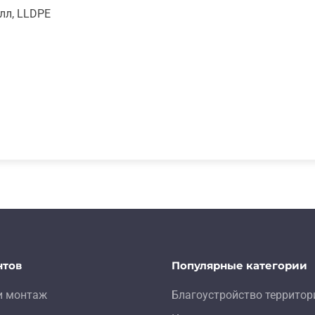
лл, LLDPE
нтов
Популярные категории
и монтаж
Благоустройство территор