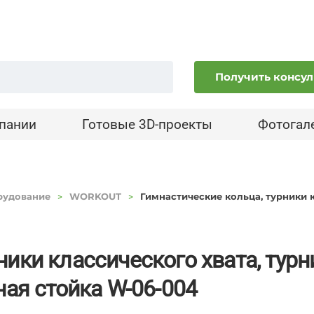
Получить консу
пании
Готовые 3D-проекты
Фотогал
рудование
WORKOUT
Гимнастические кольца, турники к
ники классического хвата, турн
ная стойка W-06-004