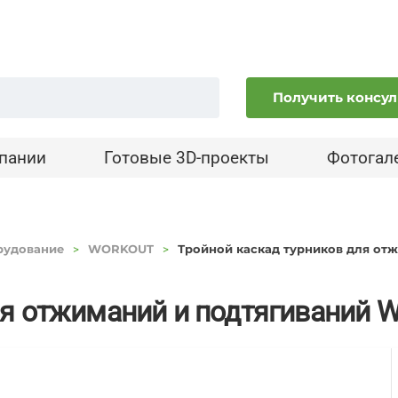
Получить консу
пании
Готовые 3D-проекты
Фотогал
рудование
WORKOUT
Тройной каскад турников для от
ля отжиманий и подтягиваний W