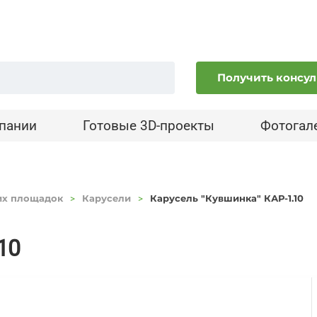
Получить консу
пании
Готовые 3D-проекты
Фотогал
их площадок
Карусели
Карусель "Кувшинка" КАР-1.10
10