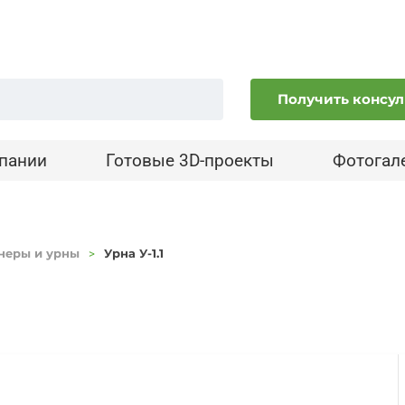
Получить консу
пании
Готовые 3D-проекты
Фотогал
неры и урны
Урна У-1.1